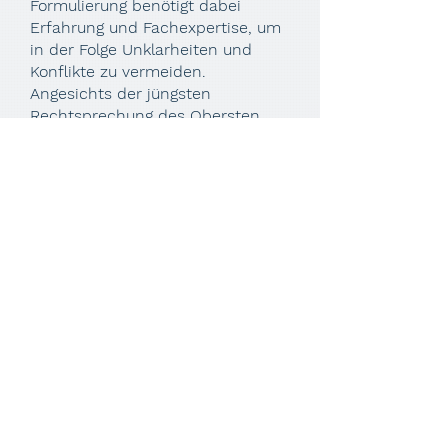
Formulierung benötigt dabei
Erfahrung und Fachexpertise, um
in der Folge Unklarheiten und
Konflikte zu vermeiden.
Angesichts der jüngsten
Rechtsprechung des Obersten
Gerichtshof lohnt sich auch die
Überprüfung eines bestehenden
Testaments auf dessen
Formgültigkeit.
Gemeinsam finden wir die beste
Lösung für Ihr Anliegen.
Zögern Sie nicht, mich zu
kontaktieren.
Kontakt aufnehmen