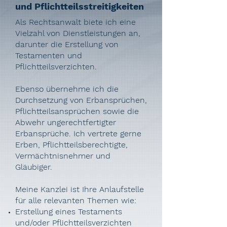
und Pflichtteilsstreitigkeiten
Als Rechtsanwalt biete ich eine
Vielzahl von Dienstleistungen an,
darunter die Erstellung von
Testamenten und
Pflichtteilsverzichten.
Ebenso übernehme ich die
Durchsetzung von Erbansprüchen,
Pflichtteilsansprüchen sowie die
Abwehr ungerechtfertigter
Erbansprüche. Ich vertrete gerne
Erben, Pflichtteilsberechtigte,
Vermächtnisnehmer und
Gläubiger.
Meine Kanzlei ist Ihre Anlaufstelle
für alle relevanten Themen wie:
Erstellung eines Testaments
und/oder Pflichtteilsverzichten